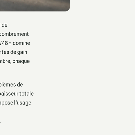
l de
encombrement
72/48 » domine
intes de gain
ambre, chaque
oblèmes de
paisseur totale
impose l’usage
s
.