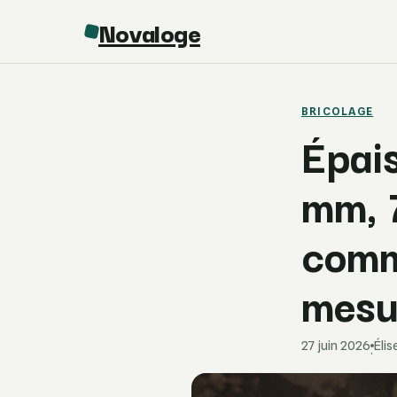
Novaloge
BRICOLAGE
Épais
mm, 
comm
mesu
27 juin 2026
Éli
·