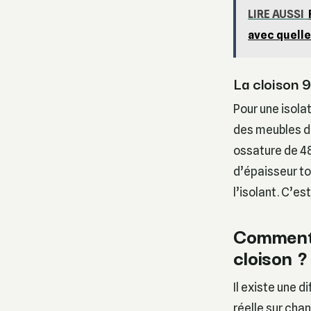
LIRE AUSSI
avec quelle
La cloison 
Pour une isola
des meubles de
ossature de 4
d’épaisseur to
l’isolant. C’es
Comment c
cloison ?
Il existe une 
réelle sur cha