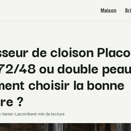
Maison
Br
seur de cloison Placo
72/48 ou double peau
ent choisir la bonne
re ?
se Vanier-Lacombe
6 min de lecture
·