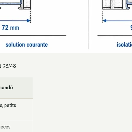
t 98/48
mandé
s, petits
ièces