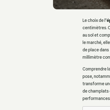
Le choix de l’
é
centimètres. C
au sol et comp
le marché, elle
de place dans 
millimètre co
Comprendre la 
pose, notammen
transforme une
de champlats d
performances 