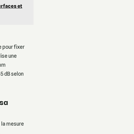
urfaces et
 pour fixer
lise une
 mm
45 dB selon
 sa
t la mesure
.