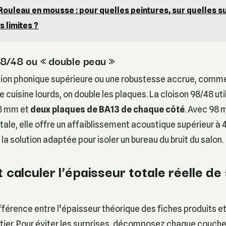
Rouleau en mousse : pour quelles peintures, sur quelles s
s limites ?
98/48 ou « double peau »
tion phonique supérieure ou une robustesse accrue, comme
 cuisine lourds, on double les plaques. La cloison 98/48 uti
8 mm et
deux plaques de BA13 de chaque côté
. Avec 98
tale, elle offre un affaiblissement acoustique supérieur à 
t la solution adaptée pour isoler un bureau du bruit du salon.
alculer l’épaisseur totale réelle de
différence entre l’épaisseur théorique des fiches produits e
ntier. Pour éviter les surprises, décomposez chaque couche