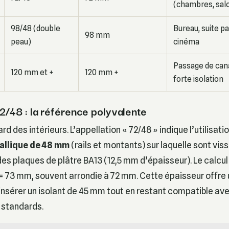
(chambres, sal
98/48 (double
Bureau, suite pa
98 mm
peau)
cinéma
Passage de cana
120 mm et +
120 mm +
forte isolation
2/48 : la référence polyvalente
rd des intérieurs. L’appellation « 72/48 » indique l’utilisati
allique de 48 mm
(rails et montants) sur laquelle sont vis
es plaques de plâtre BA13 (12,5 mm d’épaisseur). Le calcul 
,5 = 73 mm, souvent arrondie à 72 mm. Cette épaisseur offr
insérer un isolant de 45 mm tout en restant compatible ave
 standards.