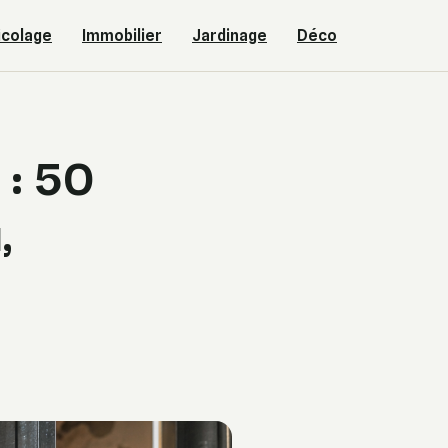
icolage
Immobilier
Jardinage
Déco
 : 50
,