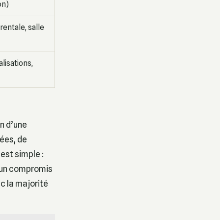
on)
rentale, salle
lisations,
on d’une
sées, de
est simple :
e un compromis
c la majorité