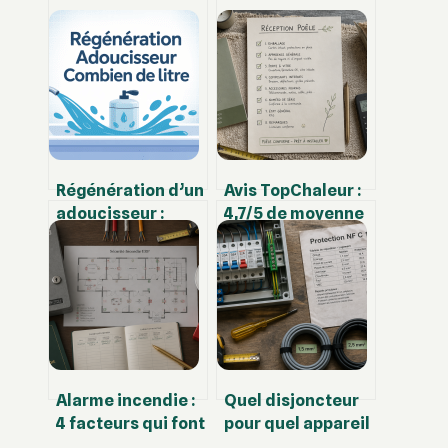
Régénération d’un
Avis TopChaleur :
adoucisseur :
4,7/5 de moyenne
combien de litres
et 3 points de
faut-il vraiment
vigilance avant
prévoir ?
votre commande
Alarme incendie :
Quel disjoncteur
4 facteurs qui font
pour quel appareil
varier votre devis
? Guide des