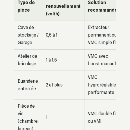
Type de
Solution
renouvellement
pièce
recommandée
(vol/h)
Cave de
Extracteur
stockage /
0,5 à 1
permanent ou
Garage
VMC simple flux
Atelier de
VMC avec
1 à 1,5
bricolage
boost manuel
VMC
Buanderie
2 et plus
hygroréglable
enterrée
performante
Pièce de
vie
VMC double flux
1
(chambre,
ou VMI
bureau)