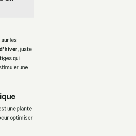
 sur les
 d’hiver
, juste
tiges qui
stimuler une
gique
 est une plante
pour optimiser