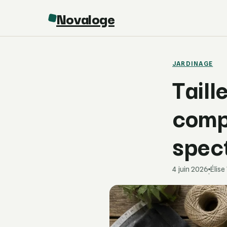
Novaloge
JARDINAGE
Taill
comp
spec
4 juin 2026
Élis
·