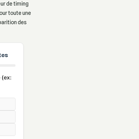
eur de timing
pour toute une
parition des
tes
 (ex: