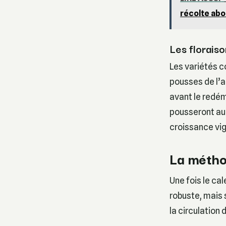
récolte ab
Les floraiso
Les variétés
pousses de l’a
avant le redéma
pousseront au 
croissance vi
La méthod
Une fois le cal
robuste, mais 
la circulation 