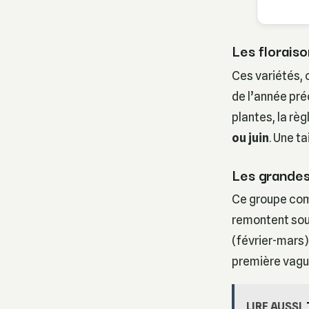
Les florais
Ces variétés,
de l’année pré
plantes, la règ
ou juin
. Une ta
Les grandes
Ce groupe comp
remontent souve
(février-mars)
première vague
LIRE AUSSI