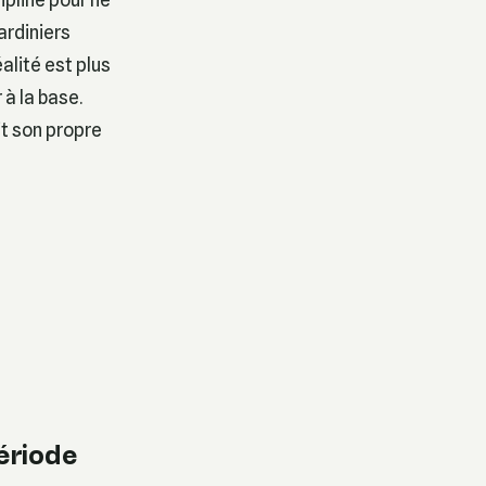
ardiniers
alité est plus
 à la base.
it son propre
période