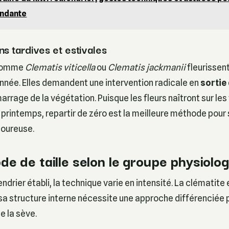
ondante
ns tardives et estivales
 comme
Clematis viticella
ou
Clematis jackmanii
fleurissent
nnée. Elles demandent une intervention radicale en
sortie
rrage de la végétation. Puisque les fleurs naîtront sur les 
printemps, repartir de zéro est la meilleure méthode pour 
goureuse.
e de taille selon le groupe physiolo
endrier établi, la technique varie en intensité. La clématite
sa structure interne nécessite une approche différenciée 
de la sève.