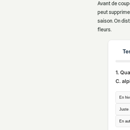
Avant de coupe
peut supprimer
saison. On dis
fleurs.
Te
1. Qua
C. alp
En hiv
Juste 
En au