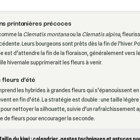
ons printanières précoces
 comme la
Clematis montana
ou la
Clematis alpina
, fleuris
cédente. Leurs bourgeons sont prêts dès la fin de l’hiver. P
le est d’attendre la fin de la floraison, généralement vers 
ille hivernale supprimerait les fleurs à venir.
 fleurs d’été
rend les hybrides à grandes fleurs qui s’épanouissent en m
nt en fin d’été. La stratégie est double : une taille légère 
 pour nettoyer la silhouette, suivie d’un rafraîchissement a
 de fleurs pour encourager la seconde.
Taille du kiwi : calendrier, gestes techniques et astuces p