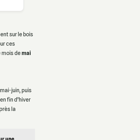
sent sur le bois
our ces
le mois de
mai
ai-juin, puis
en fin d’hiver
près la
our une