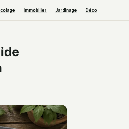
icolage
Immobilier
Jardinage
Déco
uide
n