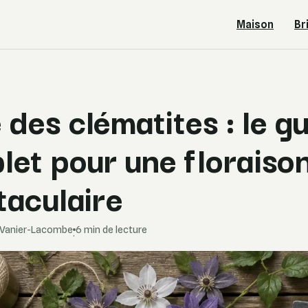
Maison
Br
e des clématites : le g
let pour une floraiso
taculaire
e Vanier-Lacombe
6 min de lecture
·