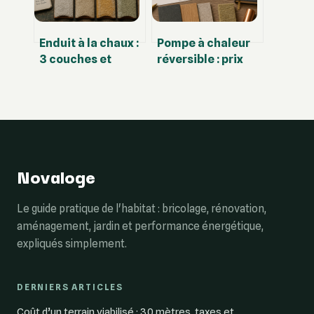
Enduit à la chaux :
Pompe à chaleur
3 couches et
réversible : prix
dosage idéal pour
réels, aides
des murs sains et
financières et
respirants
coûts cachés
Novaloge
Le guide pratique de l'habitat : bricolage, rénovation,
aménagement, jardin et performance énergétique,
expliqués simplement.
DERNIERS ARTICLES
Coût d’un terrain viabilisé : 30 mètres, taxes et