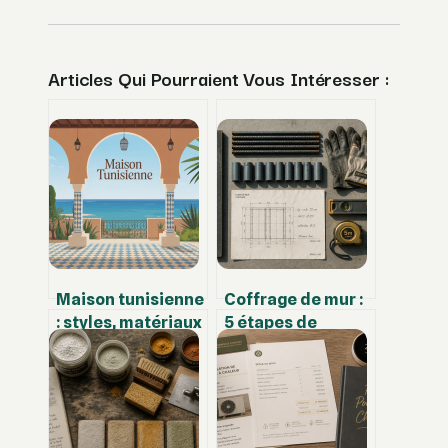
Articles Qui Pourraient Vous Intéresser :
Maison tunisienne
Coffrage de mur :
: styles, matériaux
5 étapes de
et idées pour une
montage et 3
maison
erreurs critiques à
authentique
éviter pour un
béton parfait