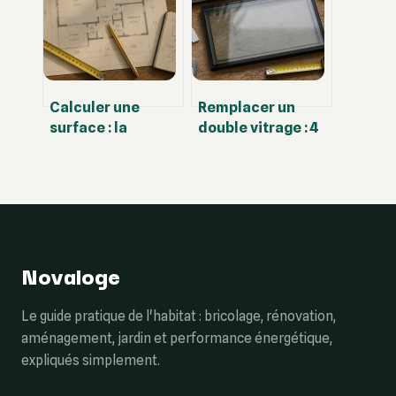
votre commande
grâce à la
thermoélectricité
Calculer une
Remplacer un
surface : la
double vitrage : 4
méthode simple
étapes
pour ne plus
techniques pour
jamais se tromper
rénover vos
fenêtres sans
changer le cadre
Novaloge
Le guide pratique de l'habitat : bricolage, rénovation,
aménagement, jardin et performance énergétique,
expliqués simplement.