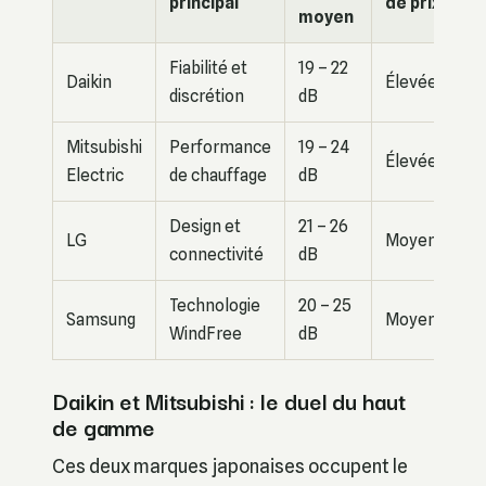
principal
de prix
moyen
Fiabilité et
19 – 22
Daikin
Élevée
discrétion
dB
Mitsubishi
Performance
19 – 24
Élevée
Electric
de chauffage
dB
Design et
21 – 26
LG
Moyenne
connectivité
dB
Technologie
20 – 25
Samsung
Moyenne
WindFree
dB
Daikin et Mitsubishi : le duel du haut
de gamme
Ces deux marques japonaises occupent le