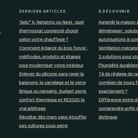
DERNIERS ARTICLES
À DÉCOUVRIR
Tado° X, Netatmo ou Nest : quel
Agrandir la maison 
thermostat connecté choisir
déménager : soluti
,
selon votre chauffage ?
autorisations à con
Comment éclaircir du bois foncé :
Ventilation mécaniq
méthodes, produits et étapes
3 solutions pour s
pour moderniser votre intérieur
l'humidité durable
Enlever du silicone sans rayer la
Té de réglage de ra
baignoire, le carrelage et le verre
combien de tours f
Brique ou parpaing : budget serré,
exactement ?
confort thermique et RE2020, le
Différence entre da
vrai arbitrage
comprendre enfin c
Récolter dès mars sans étouffer
distingue
ses cultures sous serre