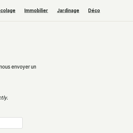
icolage
Immobilier
Jardinage
Déco
 nous envoyer un
tly.