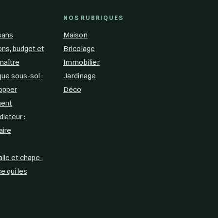
NOS RUBRIQUES
sans
Maison
ons, budget et
Bricolage
naître
Immobilier
ue sous-sol :
Jardinage
topper
Déco
ment
diateur :
aire
lle et chape :
e qui les