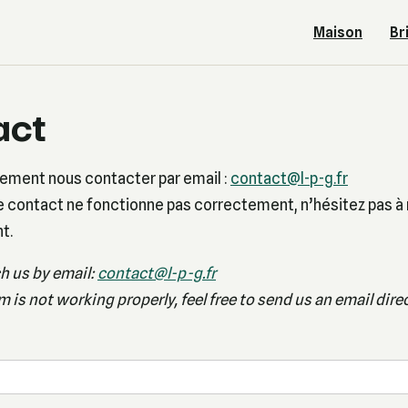
Maison
Br
act
ement nous contacter par email :
contact@l-p-g.fr
de contact ne fonctionne pas correctement, n’hésitez pas à
t.
h us by email:
contact@l-p-g.fr
m is not working properly, feel free to send us an email direc