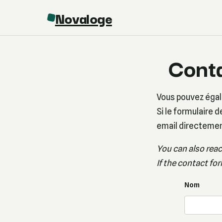
Novaloge
Cont
Vous pouvez égal
Si le formulaire 
email directemen
You can also reac
If the contact for
Nom