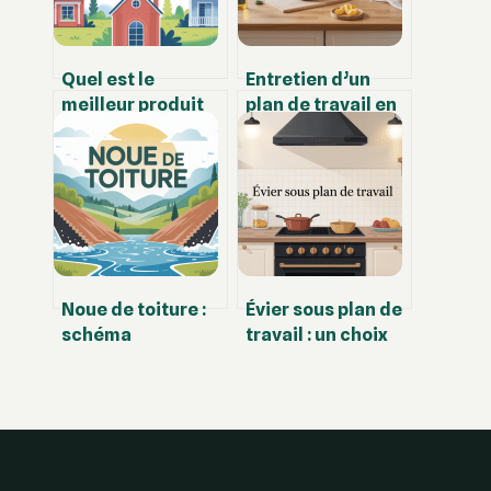
Quel est le
Entretien d’un
meilleur produit
plan de travail en
pour nettoyer les
bois : gestes
toitures sans les
simples et erreurs
abîmer
à éviter
Noue de toiture :
Évier sous plan de
schéma
travail : un choix
technique, règles
esthétique et
de pose et erreurs
pratique pour
à éviter
votre cuisine