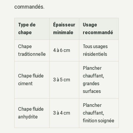
commandés.
Type de
Épaisseur
Usage
chape
minimale
recommandé
Chape
Tous usages
4 à 6 cm
traditionnelle
résidentiels
Plancher
Chape fluide
chauffant,
3 à 5 cm
ciment
grandes
surfaces
Plancher
Chape fluide
3 à 4 cm
chauffant,
anhydrite
finition soignée