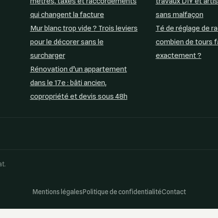
mètres, taxes et raccordements
travaux DIY et arti
qui changent la facture
sans malfaçon
Mur blanc trop vide ? Trois leviers
Té de réglage de ra
pour le décorer sans le
combien de tours f
surcharger
exactement ?
Rénovation d’un appartement
dans le 17e : bâti ancien,
copropriété et devis sous 48h
at.
Mentions légales
Politique de confidentialité
Contact