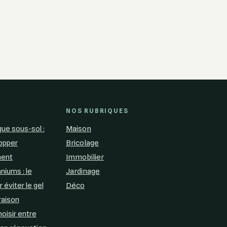
NOS RUBRIQUES
ue sous-sol :
Maison
topper
Bricolage
ment
Immobilier
niums : le
Jardinage
r éviter le gel
Déco
raison
hoisir entre