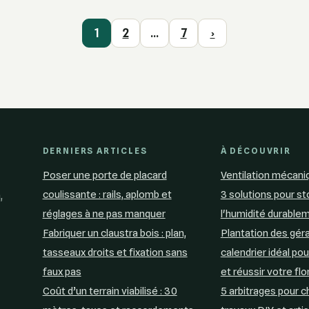
1
2
…
7
›
DERNIERS ARTICLES
À DÉCOUVRIR
Poser une porte de placard
Ventilation mécaniq
coulissante : rails, aplomb et
3 solutions pour s
,
réglages à ne pas manquer
l'humidité durable
Fabriquer un claustra bois : plan,
Plantation des géra
tasseaux droits et fixation sans
calendrier idéal pou
faux pas
et réussir votre flo
Coût d’un terrain viabilisé : 30
5 arbitrages pour c