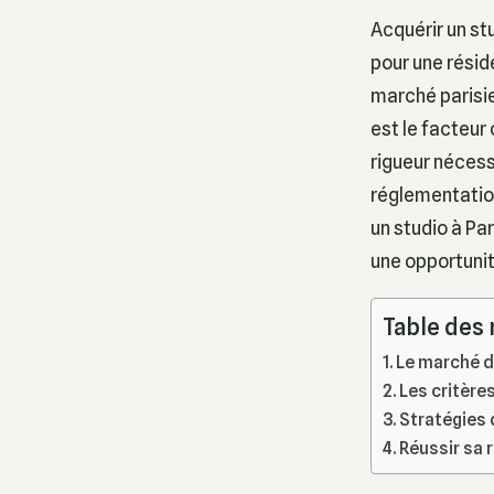
Acquérir un st
pour une résid
marché parisie
est le facteur 
rigueur nécessa
réglementation
un studio à Pa
une opportunit
Table des
Le marché de
Les critère
Stratégies 
Réussir sa 