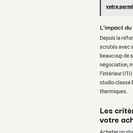
votre perm
L’impact du 
Depuis la réf
scrutés avec a
beaucoup de st
négociation, m
l’intérieur (IT
studio classé 
thermiques.
Les critè
votre ac
Acheter un stud