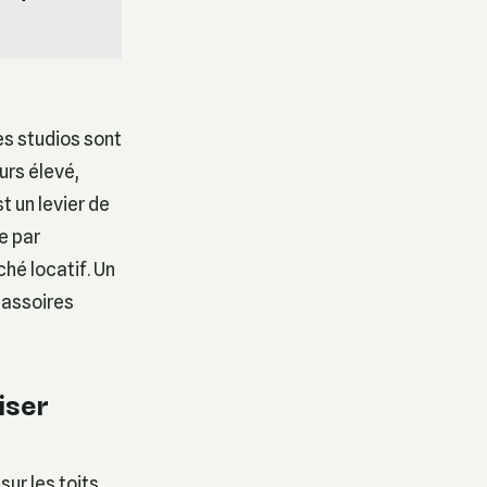
les studios sont
urs élevé,
t un levier de
e par
ché locatif. Un
passoires
iser
ur les toits.