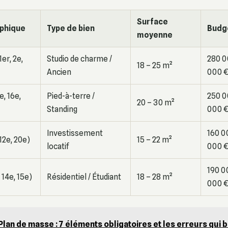
Surface
phique
Type de bien
Budge
moyenne
er, 2e,
Studio de charme /
280 0
18 – 25 m²
Ancien
000 
e, 16e,
Pied-à-terre /
250 0
20 – 30 m²
Standing
000 
Investissement
160 0
 12e, 20e)
15 – 22 m²
locatif
000 
190 0
 14e, 15e)
Résidentiel / Étudiant
18 – 28 m²
000 
Plan de masse : 7 éléments obligatoires et les erreurs qui 