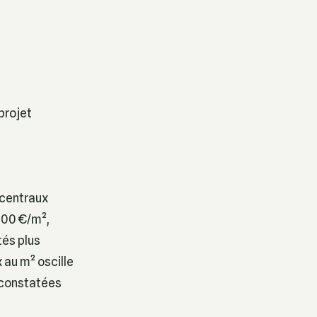
projet
s centraux
000 €/m²,
tés plus
 au m² oscille
t constatées