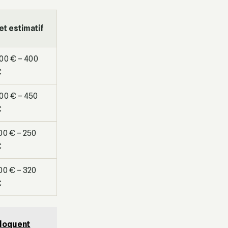
t estimatif
00 € – 400
€
00 € – 450
€
00 € – 250
€
00 € – 320
€
bloquent