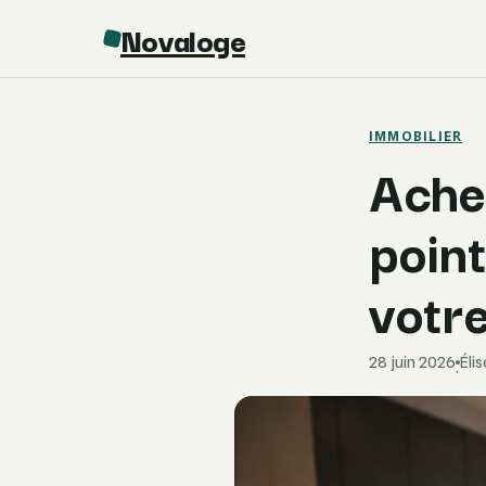
Novaloge
IMMOBILIER
Achet
point
votr
28 juin 2026
Éli
·