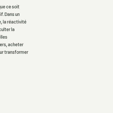
que ce soit
if. Dans un
 la réactivité
culter la
lles
ers, acheter
our transformer