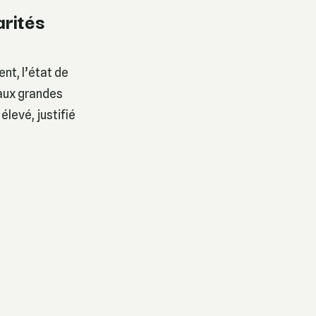
arités
nt, l’état de
 aux grandes
élevé, justifié