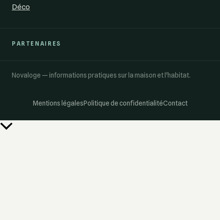
Déco
PARTENAIRES
Novaloge — informations pratiques sur la maison et l'habitat.
Mentions légales
Politique de confidentialité
Contact
Retour
en
haut