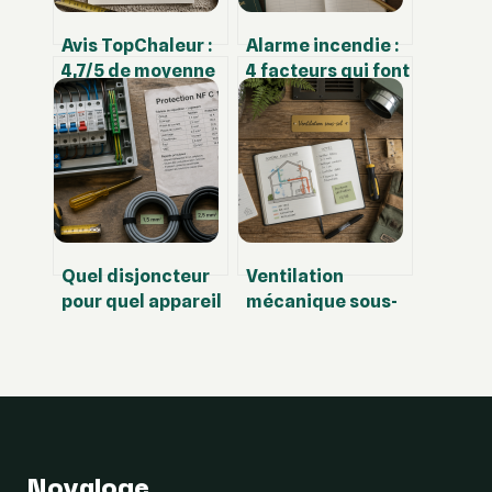
Avis TopChaleur :
Alarme incendie :
4,7/5 de moyenne
4 facteurs qui font
et 3 points de
varier votre devis
vigilance avant
du simple au
votre commande
double
Quel disjoncteur
Ventilation
pour quel appareil
mécanique sous-
? Guide des
sol : 3 solutions
calibres et
pour stopper
sections de câble
l’humidité
durablement
Novaloge