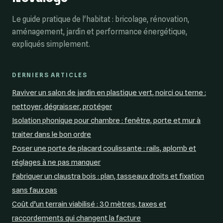
Le guide pratique de l'habitat : bricolage, rénovation,
aménagement, jardin et performance énergétique,
expliqués simplement.
DERNIERS ARTICLES
Raviver un salon de jardin en plastique vert, noirci ou terne :
nettoyer, dégraisser, protéger
Isolation phonique pour chambre : fenêtre, porte et mur à
traiter dans le bon ordre
Poser une porte de placard coulissante : rails, aplomb et
réglages à ne pas manquer
Fabriquer un claustra bois : plan, tasseaux droits et fixation
sans faux pas
Coût d’un terrain viabilisé : 30 mètres, taxes et
raccordements qui changent la facture