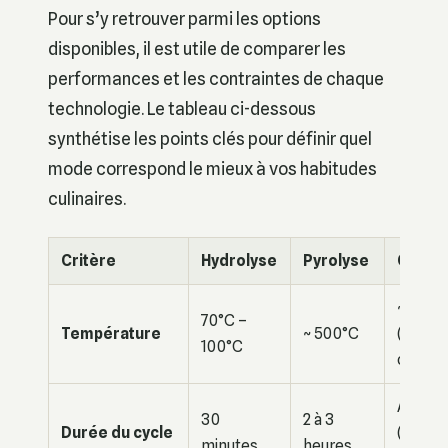
Pour s’y retrouver parmi les options
disponibles, il est utile de comparer les
performances et les contraintes de chaque
technologie. Le tableau ci-dessous
synthétise les points clés pour définir quel
mode correspond le mieux à vos habitudes
culinaires.
Critère
Hydrolyse
Pyrolyse
Cataly
~ 200°
70°C –
Température
~ 500°C
(pendan
100°C
cuisso
Automa
30
2 à 3
Durée du cycle
(pendan
minutes
heures