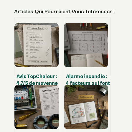
Articles Qui Pourraient Vous Intéresser :
Avis TopChaleur :
Alarme incendie :
4,7/5 de moyenne
4 facteurs qui font
et 3 points de
varier votre devis
vigilance avant
du simple au
votre commande
double