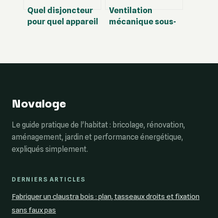
Quel disjoncteur
Ventilation
pour quel appareil
mécanique sous-
? Guide des
sol : 3 solutions
calibres et
pour stopper
sections de câble
l’humidité
durablement
Novaloge
Le guide pratique de l'habitat : bricolage, rénovation,
aménagement, jardin et performance énergétique,
expliqués simplement.
DERNIERS ARTICLES
Fabriquer un claustra bois : plan, tasseaux droits et fixation
sans faux pas