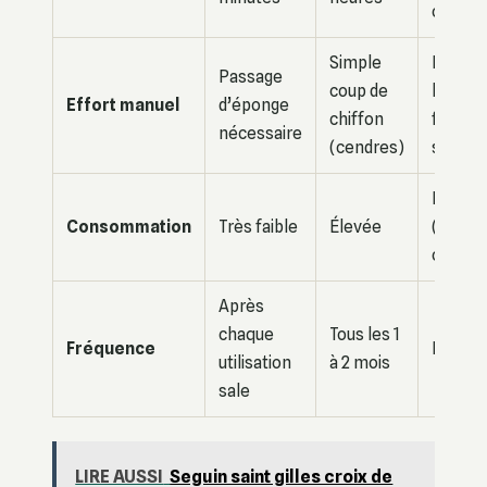
cuisso
Simple
Faible 
Passage
coup de
les paro
Effort manuel
d’éponge
chiffon
fort sur
nécessaire
(cendres)
sole
Nulle
Consommation
Très faible
Élevée
(pendan
cuisso
Après
chaque
Tous les 1
Fréquence
Perma
utilisation
à 2 mois
sale
LIRE AUSSI
Seguin saint gilles croix de