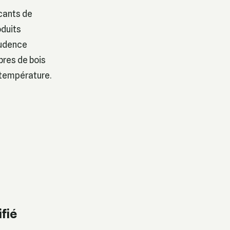
icants de
oduits
rudence
bres de bois
 température.
fié