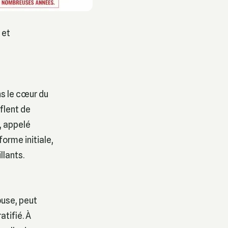
 et
ns le cœur du
nflent de
, appelé
forme initiale,
llants.
buse, peut
atifié. À