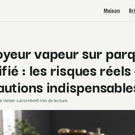
Maison
Br
oyeur vapeur sur par
ifié : les risques réels
autions indispensable
se Vanier-Lacombe
5 min de lecture
·