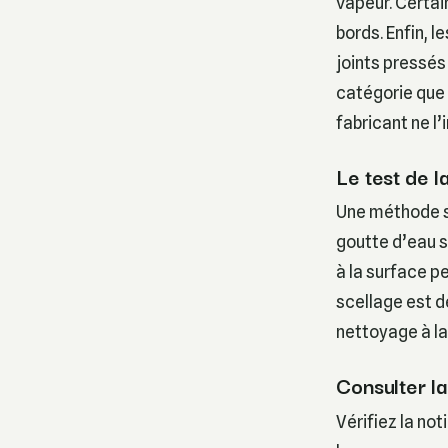
vapeur. Certai
bords. Enfin, 
joints pressés
catégorie que 
fabricant ne l
Le test de l
Une méthode si
goutte d’eau su
à la surface p
scellage est d
nettoyage à la
Consulter la
Vérifiez la no