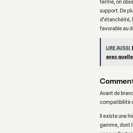
terme, on obse
support. De pl
d’étanchéité, 
favorable au
LIRE AUSSI
avec quelle
Comment s
Avant de branc
compatibilité 
Il existe une h
gamme, dont le