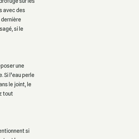
drofuge sur les
us avec des
 dernière
agé, si le
déposer une
 Si l’eau perle
s le joint, le
z tout
entionnent si