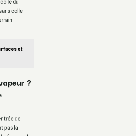
colle du
sans colle
errain
.
urfaces et
 vapeur ?
a
’entrée de
t pas la