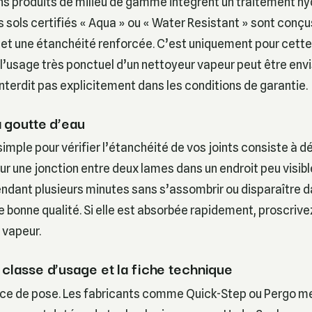
ns produits de milieu de gamme intègrent un traitement hy
les sols certifiés « Aqua » ou « Water Resistant » sont conç
 et une étanchéité renforcée. C’est uniquement pour cette
l’usage très ponctuel d’un nettoyeur vapeur peut être envis
’interdit pas explicitement dans les conditions de garantie.
a goutte d’eau
mple pour vérifier l’étanchéité de vos joints consiste à 
r une jonction entre deux lames dans un endroit peu visible.
endant plusieurs minutes sans s’assombrir ou disparaître dan
e bonne qualité. Si elle est absorbée rapidement, proscrive
 vapeur.
 classe d’usage et la fiche technique
tice de pose. Les fabricants comme Quick-Step ou Pergo m