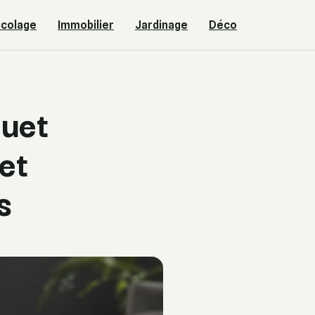
icolage
Immobilier
Jardinage
Déco
quet
 et
s