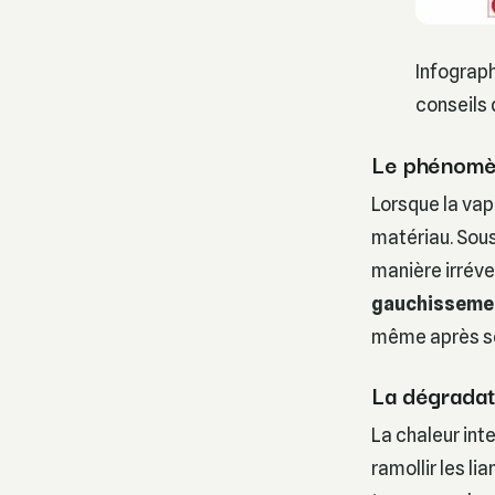
Infograph
conseils 
Le phénomè
Lorsque la vap
matériau. Sous 
manière irrév
gauchisseme
même après séc
La dégradati
La chaleur int
ramollir les li