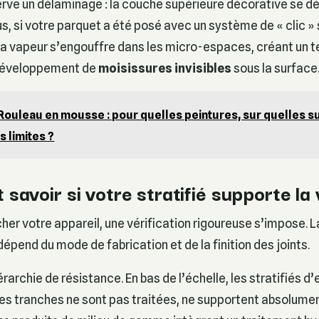
rve un délaminage : la couche supérieure décorative se dé
us, si votre parquet a été posé avec un système de « clic » 
la vapeur s’engouffre dans les micro-espaces, créant un t
 développement de
moisissures invisibles
sous la surface
Rouleau en mousse : pour quelles peintures, sur quelles s
s limites ?
avoir si votre stratifié supporte la
her votre appareil, une vérification rigoureuse s’impose. L
dépend du mode de fabrication et de la finition des joints.
iérarchie de résistance. En bas de l’échelle, les stratifiés d
s tranches ne sont pas traitées, ne supportent absolumen