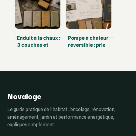
authentique
éviter pour un
béton parfait
Enduit à la chaux :
Pompe à chaleur
3 couches et
réversible : prix
dosage idéal pour
réels, aides
des murs sains et
financières et
respirants
coûts cachés
Novaloge
Le guide pratique de l'habitat : bricolage, rénovation,
aménagement, jardin et performance énergétique,
expliqués simplement.