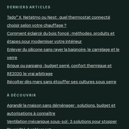
DERNIERS ARTICLES
Tado° X, Netatmo ou Nest : quel thermostat connecté
choisir selon votre chauffage ?
Comment éclaircir du bois foncé : méthodes, produits et
étapes pour moderniser votre intérieur
Enlever du silicone sans rayer la baignoire, le carrelage et le
verre
Brique ou parpaing : budget serré, confort thermique et
RE2020, le vrai arbitrage
Récolter dès mars sans étouffer ses cultures sous serre
À DÉCOUVRIR
Agrandir la maison sans déménager : solutions, budget et
autorisations à connaître
Ventilation mécanique sous-sol : 3 solutions pour stopper