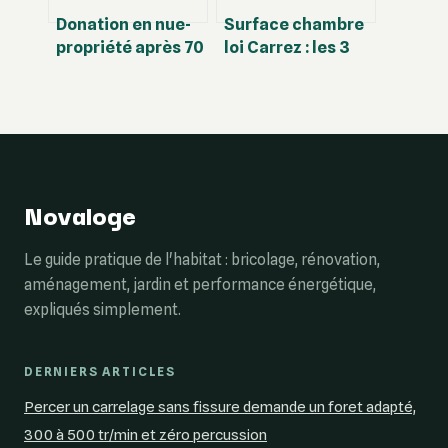
Donation en nue-
Surface chambre
propriété après 70
loi Carrez : les 3
ans : 30 % de
règles de calcul et
taxation en moins
le seuil des 1,80 m
et 2 pièges à éviter
Novaloge
Le guide pratique de l'habitat : bricolage, rénovation,
aménagement, jardin et performance énergétique,
expliqués simplement.
DERNIERS ARTICLES
Percer un carrelage sans fissure demande un foret adapté,
300 à 500 tr/min et zéro percussion