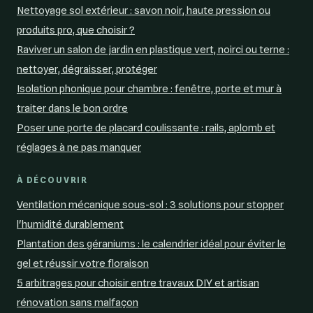
Nettoyage sol extérieur : savon noir, haute pression ou
produits pro, que choisir ?
Raviver un salon de jardin en plastique vert, noirci ou terne :
nettoyer, dégraisser, protéger
Isolation phonique pour chambre : fenêtre, porte et mur à
traiter dans le bon ordre
Poser une porte de placard coulissante : rails, aplomb et
réglages à ne pas manquer
À DÉCOUVRIR
Ventilation mécanique sous-sol : 3 solutions pour stopper
l'humidité durablement
Plantation des géraniums : le calendrier idéal pour éviter le
gel et réussir votre floraison
5 arbitrages pour choisir entre travaux DIY et artisan
rénovation sans malfaçon