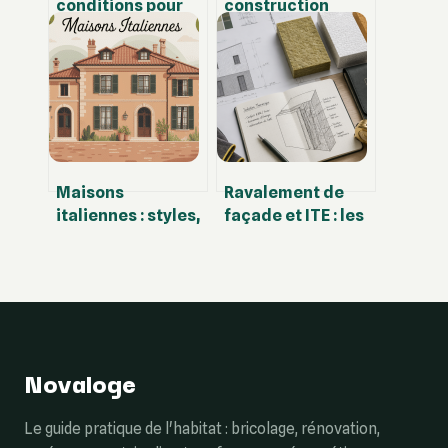
conditions pour
construction
obtenir un prêt
2024 : valeurs,
immobilier en
usages et impacts
2025
concrets
Maisons
Ravalement de
italiennes : styles,
façade et ITE : les
plans et idées
obligations
pour s’inspirer
légales et les
chez soi
bénéfices
énergétiques
Novaloge
Le guide pratique de l'habitat : bricolage, rénovation,