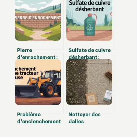
Pierre
Sulfate de cuivre
d’enrochement :
désherbant :
usages, prix et
usages, efficacité
conseils pour un
et précautions
projet durable
essentielles
Problème
Nettoyer des
d’enclenchement
dalles
de lame sur
gravillonnées
tracteur tondeuse
noircies : 3